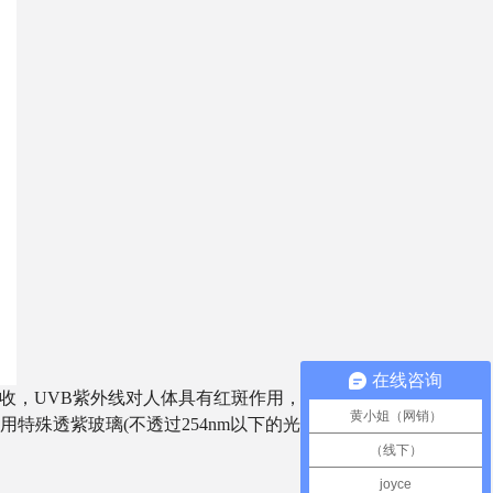
在线咨询
吸收，UVB紫外线对人体具有红斑作用，能促进体内矿物
黄小姐（网销）
透紫玻璃(不透过254nm以下的光)和峰值在300nm
（线下）
joyce