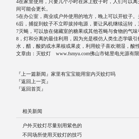
4在家里使用，只要几个小时在床上蚊子时，人们可以
间可能会更长。
5在办公室，商业或户外使用的地方，晚上可以开蚊子。
6后，捕捉到蚊子不立即拔掉电源，要让风机继续运转，
7灭蝇，可以放在储藏室的糖果或其他苍蝇与食物的气味
8，灯和分离的最佳利用，因为光是模仿人类生态学吸
水，醋，酸奶或水果核或果皮，利用蚊子喜欢潮湿，酸
文章由：灭蚊灯 www.fsmyu.com佛山市铭昱电光
『上一篇新闻』
家里有宝宝能用室内灭蚊灯吗
『返回上一页』
『返回首页』
相关新闻
户外灭蚊灯尽量别用紫色的
不同场所使用灭蚊灯的技巧